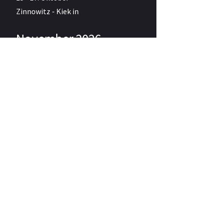
Zinnowitz - Kiek in
November 2026
27 - 29.
November
Greifswald Rathaus - Weihnachtsmarkt
29. November
Stolpe auf Usedom - Adventsmarkt
29. November
Stolpe an der Peene - Adventsmarkt
Dezember 2026